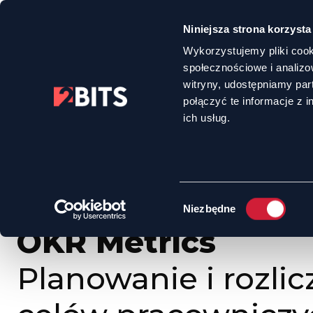
Niniejsza strona korzysta
Wykorzystujemy pliki cook
społecznościowe i analizo
witryny, udostępniamy pa
połączyć te informacje z 
HOME
OFERTA
OKR METRICS - PLANOWANIE I ROZLICZANIE CELÓW
ich usług.
Wybór
Niezbędne
zgody
OKR Metrics
Planowanie i rozlic