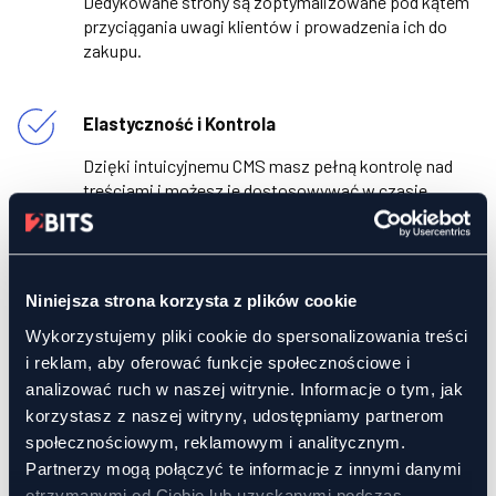
Dedykowane strony są zoptymalizowane pod kątem
przyciągania uwagi klientów i prowadzenia ich do
zakupu.
Elastyczność i Kontrola
Dzięki intuicyjnemu CMS masz pełną kontrolę nad
treściami i możesz je dostosowywać w czasie
rzeczywistym.
Profesjonalny Wizerunek
Niniejsza strona korzysta z plików cookie
Nowoczesne projekty graficzne wzmacniają
Wykorzystujemy pliki cookie do spersonalizowania treści
zaufanie klientów do Twojej marki.
i reklam, aby oferować funkcje społecznościowe i
analizować ruch w naszej witrynie. Informacje o tym, jak
korzystasz z naszej witryny, udostępniamy partnerom
Skuteczność Marketingowa
społecznościowym, reklamowym i analitycznym.
Integracja z narzędziami analitycznymi i
Partnerzy mogą połączyć te informacje z innymi danymi
marketingowymi pozwala precyzyjnie mierzyć efekty
otrzymanymi od Ciebie lub uzyskanymi podczas