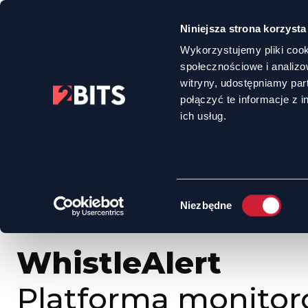
Niniejsza strona korzysta
Wykorzystujemy pliki cook
społecznościowe i analizo
witryny, udostępniamy pa
połączyć te informacje z 
HOME
OFERTA
WHISTLEALERT - PLATFORMA MONITOROWANIA NIE
ich usług.
Wybór
Niezbędne
zgody
WhistleAlert
Platforma monitor