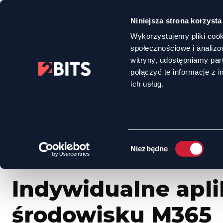
Niniejsza strona korzysta
Wykorzystujemy pliki cook
społecznościowe i analizo
witryny, udostępniamy pa
połączyć te informacje z 
HOME
OFERTA
INDYWIDUALNE APLIKACJE W ŚRODOWISKU M365
ich usług.
Wybór
Niezbędne
zgody
Indywidualne apli
środowisku M365